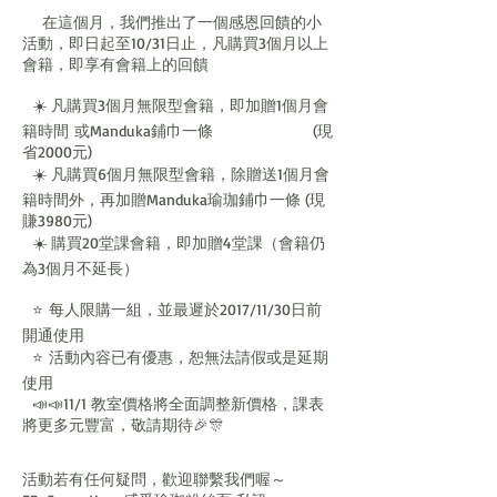
在這個月，我們推出了一個感恩回饋的小
活動，即日起至10/31日止，凡購買3個月以上
會籍，即享有會籍上的回饋
☀️ 凡購買3個月無限型會籍，即加贈1個月會
籍時間 或Manduka鋪巾一條 (現
省2000元)
☀️ 凡購買6個月無限型會籍，除贈送1個月會
籍時間外，再加贈Manduka瑜珈鋪巾一條 (現
賺3980元)
☀️ 購買20堂課會籍，即加贈4堂課（會籍仍
為3個月不延長）
⭐ 每人限購一組，並最遲於2017/11/30日前
開通使用
⭐ 活動內容已有優惠，恕無法請假或是延期
使用
📣📣11/1 教室價格將全面調整新價格，課表
將更多元豐富，敬請期待🎉🎊
活動若有任何疑問，歡迎聯繫我們喔～