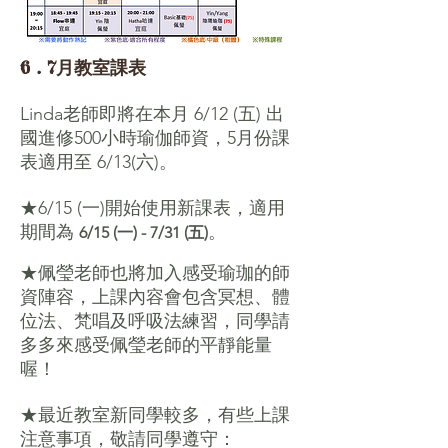
6 . 7月教室課表
Linda老師即將在本月 6/12 (五) 出
國進修500小時瑜伽師資，5月份課
表適用至 6/13(六)。
★6/15 (一)開始使用新課表，適用
期間為
。
6/15 (一) - 7/31 (五)
★佩瑩老師也將加入感受瑜珈的師
資陣容，上課內容會包含冥想、體
位法、梵唱及呼吸法練習，同學請
多多來感受佩瑩老師的平靜能量
喔！
★最近教室新同學較多，有些上課
注意事項，敬請同學遵守：