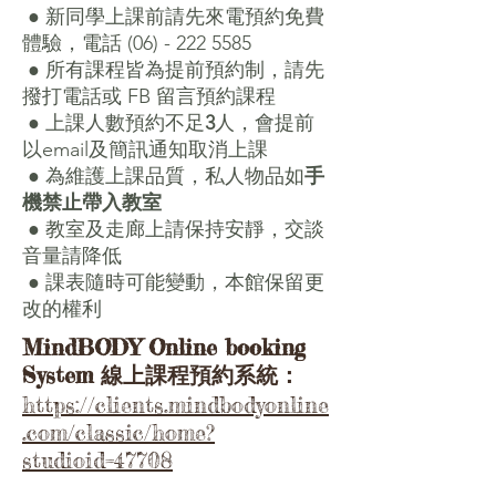
● 新同學上課前請先來電預約免費
體驗，電話
(06) - 222 5585
● 所有課程皆為提前預約制，請先
撥打電話或 FB 留言預約課程
● 上課人數預約不足
3
人，會提前
以email及簡訊通知取消上課
● 為維護上課品質，私人物品如
手
機禁止帶入教室
● 教室及走廊上請保持安靜，交談
音量請降低
● 課表隨時可能變動，本館保留更
改的權利
Mind
BODY Online booking
System
線上課程預約系統：
https://clients.mindbodyonline
.com/classic/home?
studioid=47708