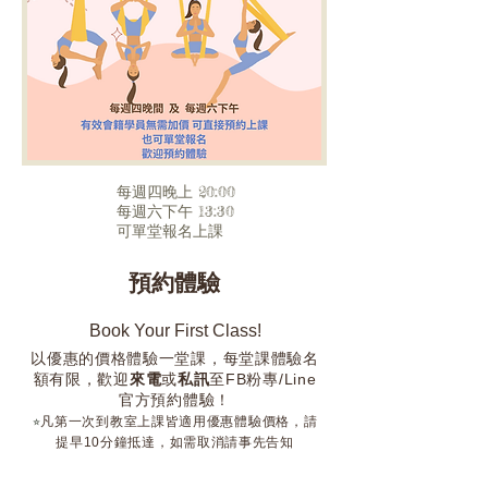
每週四晚上 20:00
每週六下午 13:30
​可單堂報名上課
​預約體驗
Book Your First Class!
以優惠的價格體驗一堂課，每堂課體驗名
額有限，
歡迎
來電
或
私訊
至FB粉專/Line
官方預約體驗！
⭐︎
凡第一次到教室上課皆適用優惠體
驗價格，
請
提早10分鐘抵達，
如需取消請事先告知