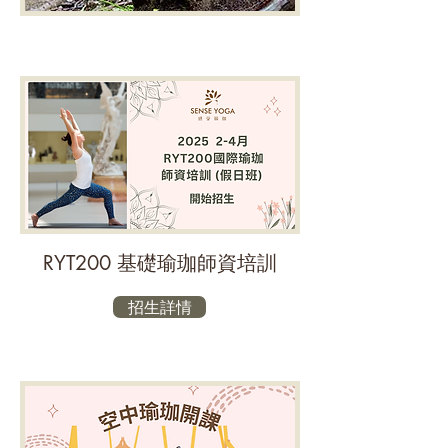
RYT200 基礎瑜珈師資培訓
招生詳情
基礎​空中瑜伽